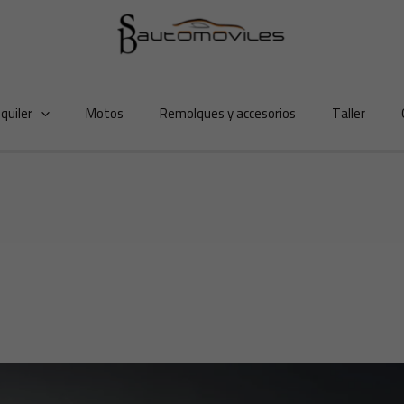
lquiler
Motos
Remolques y accesorios
Taller