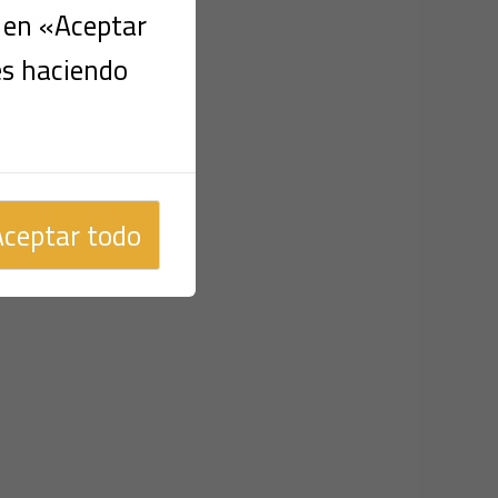
c en «Aceptar
es haciendo
es
Aceptar todo