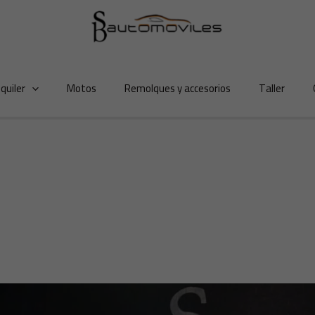
lquiler
Motos
Remolques y accesorios
Taller