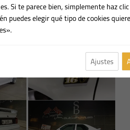
s. Si te parece bien, simplemente haz cli
n puedes elegir qué tipo de cookies quier
 16V
es».
icos y Eventos
/ Por
Sáez Bravo Automóvil
Ajustes