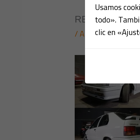
Usamos cookie
todo». Tambié
RENAULT R19
clic en «Ajust
/
Automóviles
,
Clás