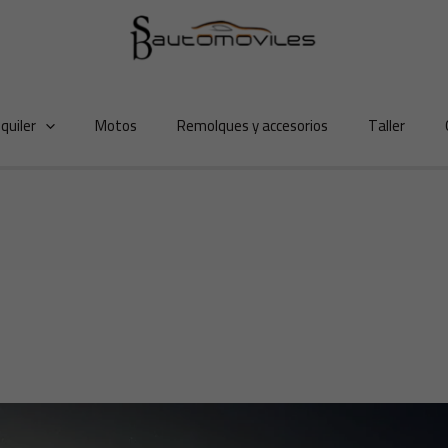
lquiler
Motos
Remolques y accesorios
Taller