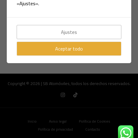
«Ajustes».
Moto Guzzi Dingo 49cc
Leer más »
Ajustes
Aceptar todo
Copyright © 2026 | SB Atomóviles, todos los derechos reservados.
Inicio
Aviso legal
Política de Cookies
Política de privacidad
Contacto