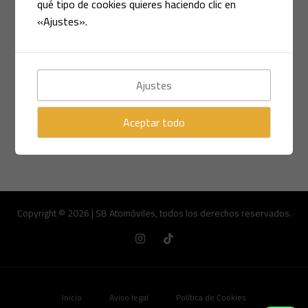
qué tipo de cookies quieres haciendo clic en
CITROEN ZX VOLCANE
«Ajustes».
AÑO 1992
Ajustes
Leer más »
Aceptar todo
Copyright © 2026 | SB Atomóviles, todos los derechos reservados.
Inicio
Aviso legal
Política de Cookies