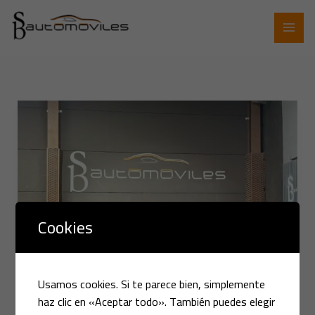
Ir
al
contenido
CITROEN
ZX
VOLCANE
AÑO
1992
Cookies
Usamos cookies. Si te parece bien, simplemente
haz clic en «Aceptar todo». También puedes elegir