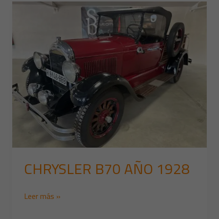
CHRYSLER
B70
AÑO
1928
CHRYSLER B70 AÑO 1928
Leer más »