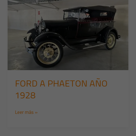
AÑO
1928
FORD A PHAETON AÑO
1928
Leer más »