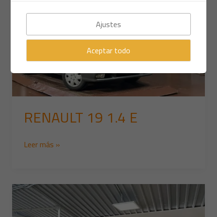
Ajustes
Aceptar todo
RENAULT 19 1.4 E
Leer más »
FORD
A
PHAETON