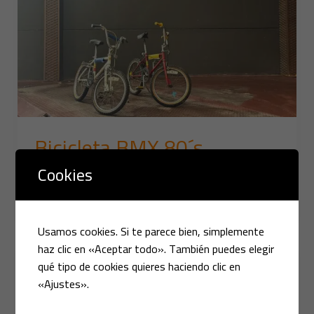
Bicicleta BMX 80´s
Cookies
Leer más »
Usamos cookies. Si te parece bien, simplemente
haz clic en «Aceptar todo». También puedes elegir
RENAULT
qué tipo de cookies quieres haciendo clic en
19
«Ajustes».
1.4
E