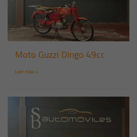
Moto Guzzi Dingo 49cc
Leer más »
Bicicleta
BMX
80
´s