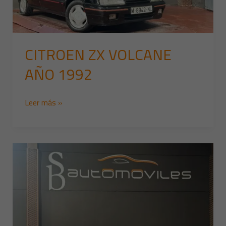
CITROEN ZX VOLCANE
AÑO 1992
Leer más »
Moto
Guzzi
Dingo
49cc