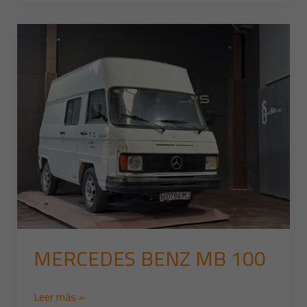
MERCEDES
BENZ
MB
100
MERCEDES BENZ MB 100
Leer más »