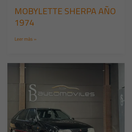
MOBYLETTE SHERPA AÑO
1974
Leer más »
CITROEN
ZX
VOLCANE
AÑO
1992