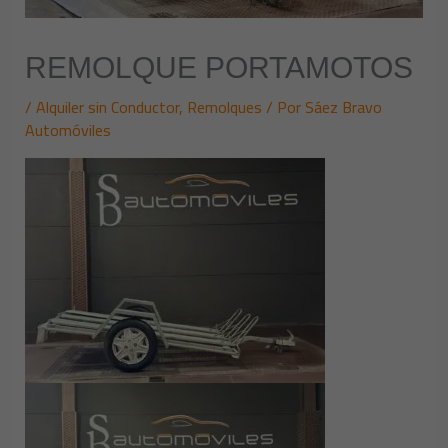
REMOLQUE PORTAMOTOS
/
Alquiler sin Conductor
,
Remolques
/ Por
Sáez Bravo
Automóviles