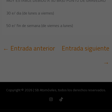
MUY ESTABLE DEBIDO A SU BAJO PUNTO DE GRAVEDAD
30 e/ dia (de lunes a viernes)
50 e/ fin de semana (de viernes a lunes)
←
Entrada anterior
Entrada siguiente
→
Copyright © 2026 | SB Atomóviles, todos los derechos reservados.