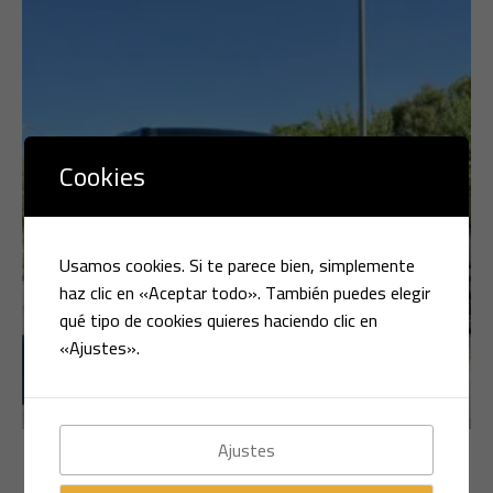
Cookies
Usamos cookies. Si te parece bien, simplemente
haz clic en «Aceptar todo». También puedes elegir
qué tipo de cookies quieres haciendo clic en
«Ajustes».
Ajustes
Multimarca
LAND ROVER DISCOVERY 4 3.0 D HSE