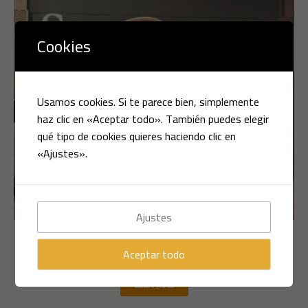
Cookies
Usamos cookies. Si te parece bien, simplemente
haz clic en «Aceptar todo». También puedes elegir
qué tipo de cookies quieres haciendo clic en
«Ajustes».
Ajustes
Multimarca
AUDI A6 2.4 I
Aceptar todo
LEER MÁS