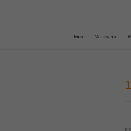
Ir
al
contenido
Inicio
Multimarca
A
M