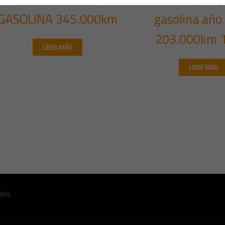
GASOLINA 345.000km
gasolina año
203.000km 
LEER MÁS
LEER MÁS
dos.