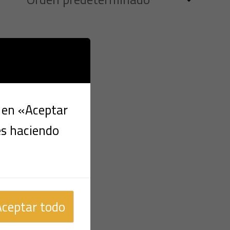
c en «Aceptar
es haciendo
Aceptar todo
a
i 1.2 i