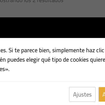
s. Si te parece bien, simplemente haz cli
n puedes elegir qué tipo de cookies quier
es».
Ajustes
Multimarca
Multimarc
MINI COOPER 1.6
Nissan qashqa