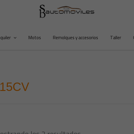
lquiler
Motos
Remolques y accesorios
Taller
115CV
ostrando los 2 resultados