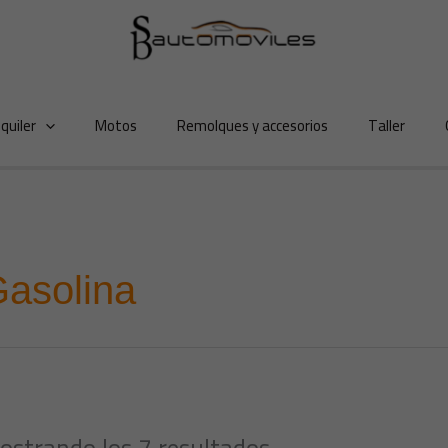
lquiler
Motos
Remolques y accesorios
Taller
asolina
ostrando los 7 resultados