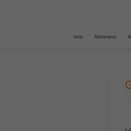
Ir
al
contenido
Inicio
Multimarca
A
G
M