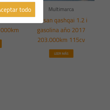
Aceptar todo
a
Multimarca
R 1.6
Nissan qashqai 1.2 i
.000km
gasolina año 2017
203.000km 115cv
LEER MÁS