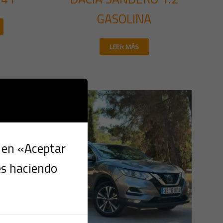
GASOLINA
LEER MÁS
c en «Aceptar
es haciendo