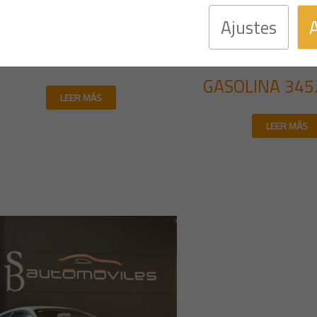
Ajustes
Multimarca
Multimarc
AGUAR XJ8 4.2 I 290CV
MINI COOPE
GASOLINA 345
LEER MÁS
LEER MÁS