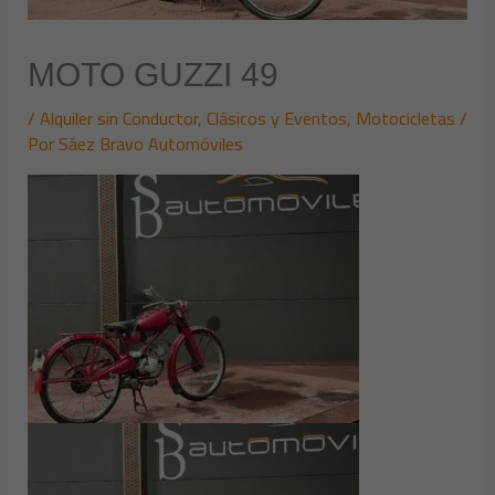
MOTO GUZZI 49
/
Alquiler sin Conductor
,
Clásicos y Eventos
,
Motocicletas
/
Por
Sáez Bravo Automóviles