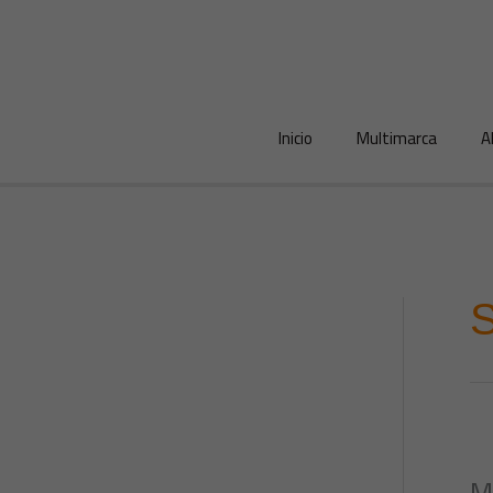
Ir
al
contenido
Inicio
Multimarca
A
M