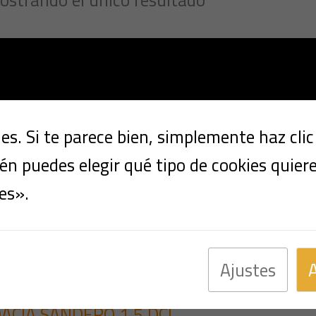
s. Si te parece bien, simplemente haz cli
n puedes elegir qué tipo de cookies quier
es».
Ajustes
Multimarca
ACIA SANDERO 1.5 DCI