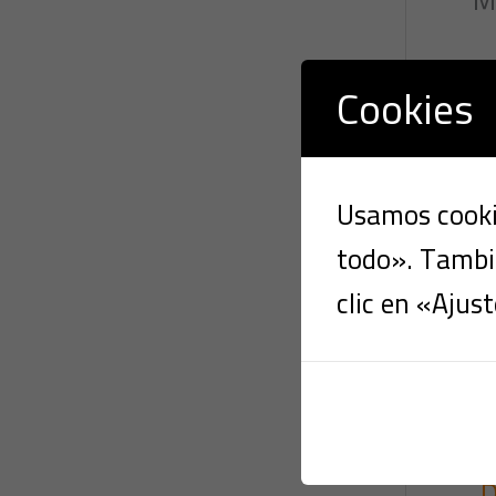
Cookies
Usamos cookie
todo». Tambié
clic en «Ajust
D