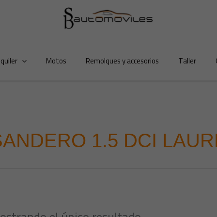
lquiler
Motos
Remolques y accesorios
Taller
SANDERO 1.5 DCI LAU
ostrando el único resultado