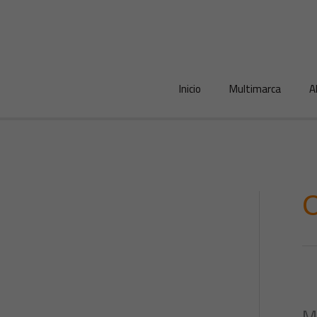
Ir
al
contenido
Inicio
Multimarca
A
M