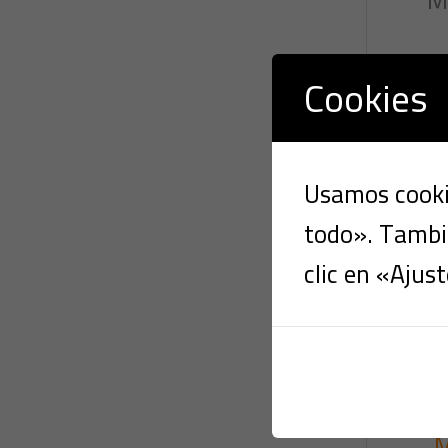
Cookies
Usamos cookie
todo». Tambié
clic en «Ajust
M