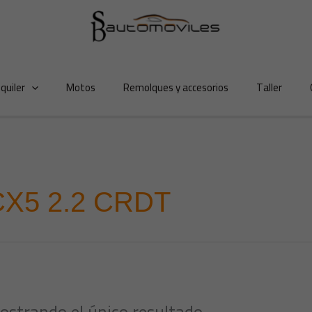
lquiler
Motos
Remolques y accesorios
Taller
CX5 2.2 CRDT
ostrando el único resultado