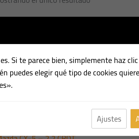
s. Si te parece bien, simplemente haz cli
n puedes elegir qué tipo de cookies quier
es».
Ajustes
Multimarca
azda CX-5 – 2.2 CRDT