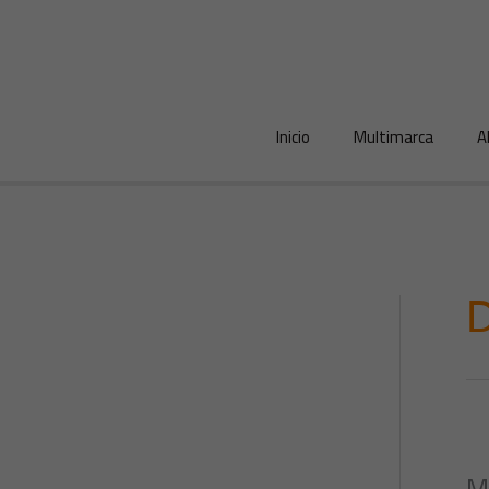
Ir
al
contenido
Inicio
Multimarca
A
D
M