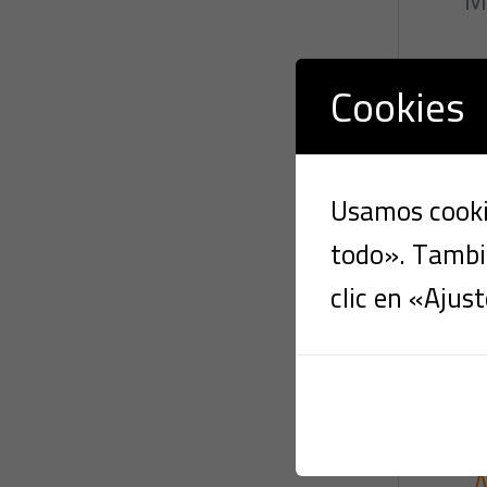
Cookies
Usamos cookie
todo». Tambié
clic en «Ajust
A