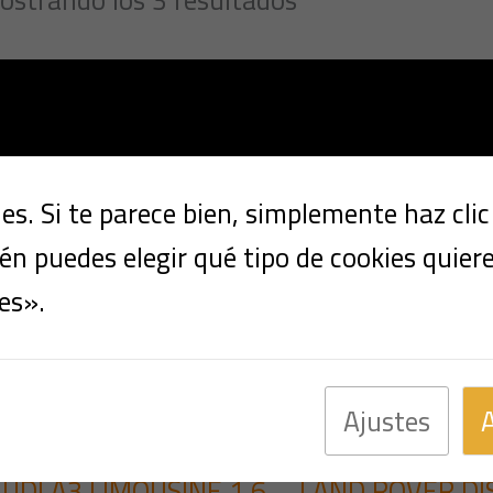
s. Si te parece bien, simplemente haz cli
n puedes elegir qué tipo de cookies quier
es».
Ajustes
Multimarca
Multimarc
UDI A3 LIMOUSINE 1.6
LAND ROVER DI