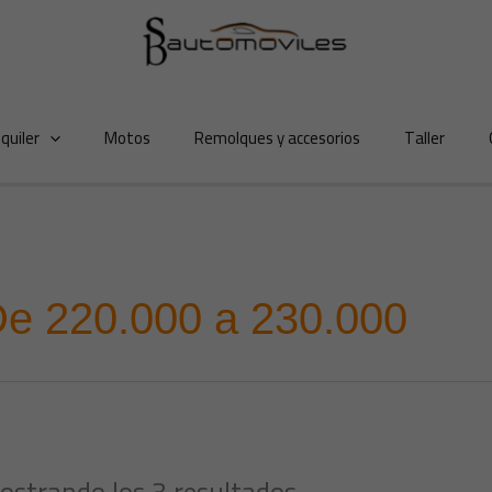
lquiler
Motos
Remolques y accesorios
Taller
e 220.000 a 230.000
ostrando los 3 resultados