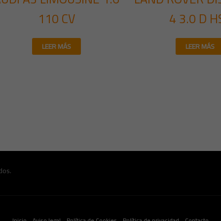
110 CV
4 3.0 D H
LEER MÁS
LEER MÁS
dos.
Inicio
Aviso legal
Política de Cookies
Política de privacidad
Contacto