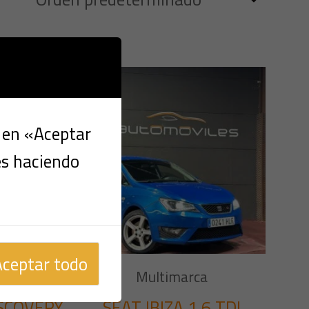
c en «Aceptar
es haciendo
Aceptar todo
a
Multimarca
SCOVERY
SEAT IBIZA 1.6 TDI