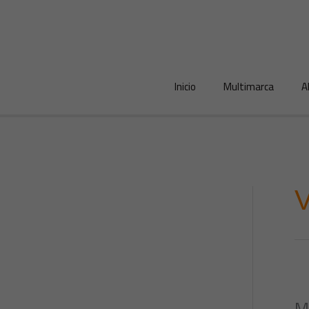
Ir
al
contenido
Inicio
Multimarca
A
V
M