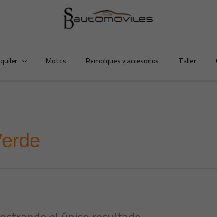
lquiler
Motos
Remolques y accesorios
Taller
erde
ostrando el único resultado