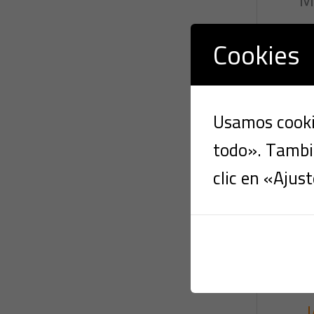
Cookies
Usamos cookie
todo». Tambié
clic en «Ajust
J