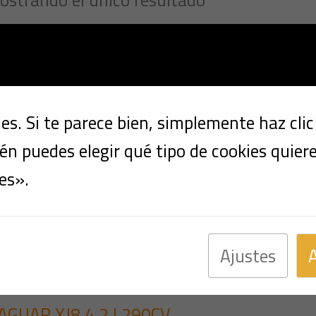
s. Si te parece bien, simplemente haz cli
n puedes elegir qué tipo de cookies quier
es».
Ajustes
Multimarca
AGUAR XJ8 4.2 I 290CV