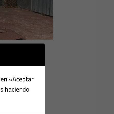
es
c en «Aceptar
es haciendo