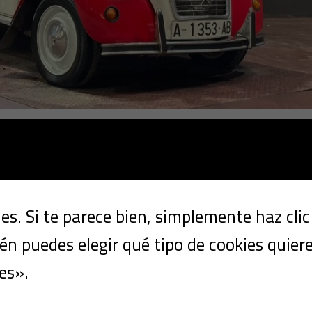
 AÑO 1981
icos y Eventos
/ Por
Sáez Bravo Automóvil
s. Si te parece bien, simplemente haz cli
n puedes elegir qué tipo de cookies quier
es».