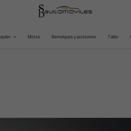
lquiler
Motos
Remolques y accesorios
Taller