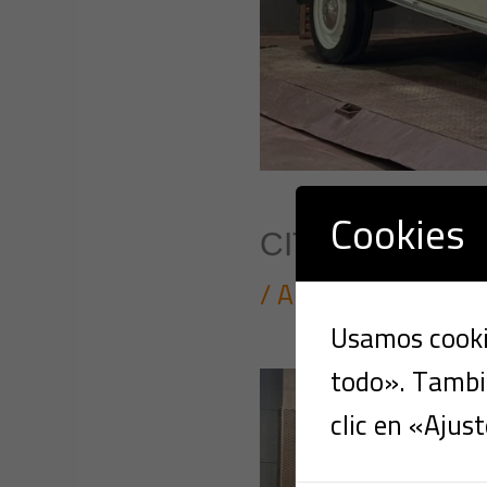
Cookies
CITROEN 2CV
/
Automóviles
,
Clás
Usamos cookie
todo». Tambié
clic en «Ajust