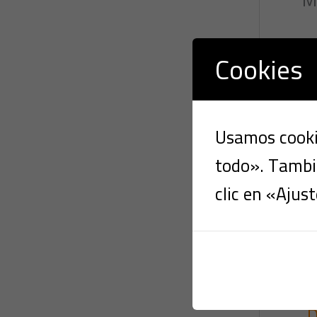
Cookies
Usamos cookie
todo». Tambié
clic en «Ajust
D