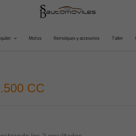
lquiler
Motos
Remolques y accesorios
Taller
.500 CC
ostrando los 3 resultados