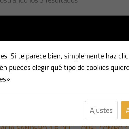
s. Si te parece bien, simplemente haz cli
n puedes elegir qué tipo de cookies quier
es».
Ajustes
Multimarca
Multimarc
ACIA SANDERO 1.5 DCI
OPEL COMBO 1