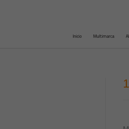
Ir
al
contenido
Inicio
Multimarca
A
1
M