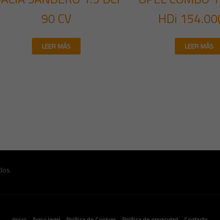
90 CV
HDi 154.0
LEER MÁS
LEER MÁS
dos.
Inicio
Aviso legal
Política de Cookies
Política de privacidad
Contacto