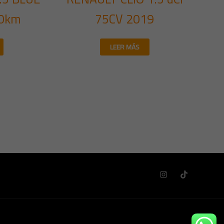
00km
75CV 2019
LEER MÁS