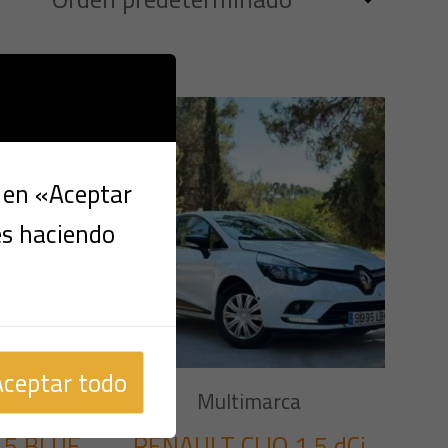
c en «Aceptar
es haciendo
Aceptar todo
a
Multimarca
.5 BLUE
RENAULT CLIO 1.5 dCi