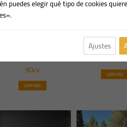
n puedes elegir qué tipo de cookies quier
es».
Ajustes
Multimarca
Multimarc
ACIA SANDERO 1.5 DCI
FIAT FREE
90cv
LEER MÁS
LEER MÁS