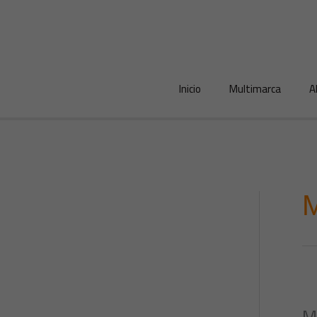
Ir
al
contenido
Inicio
Multimarca
A
M