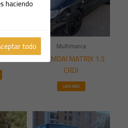
es haciendo
Aceptar todo
a
Multimarca
MONT
HYUMDAI MATRIX 1.5
CRDI
LEER MÁS