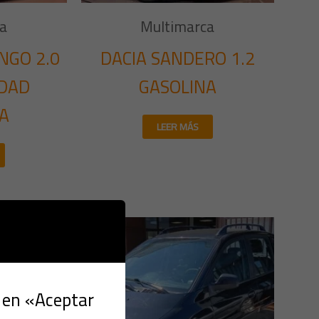
a
Multimarca
NGO 2.0
DACIA SANDERO 1.2
IDAD
GASOLINA
A
LEER MÁS
c en «Aceptar