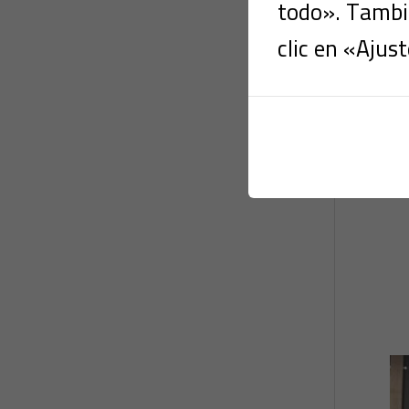
todo». Tambié
clic en «Ajust
D