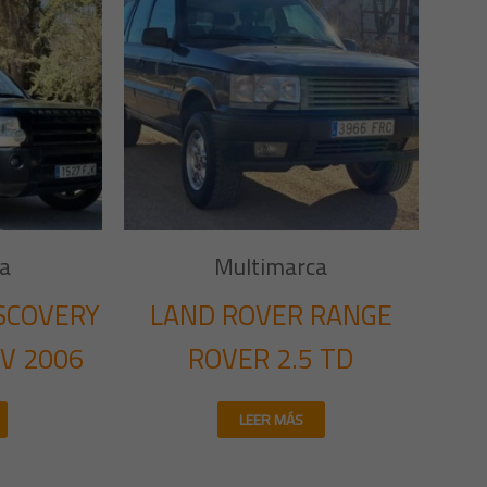
a
Multimarca
SCOVERY
LAND ROVER RANGE
CV 2006
ROVER 2.5 TD
LEER MÁS