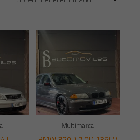
a
Multimarca
4 I
BMW 320D 2.0D 136CV