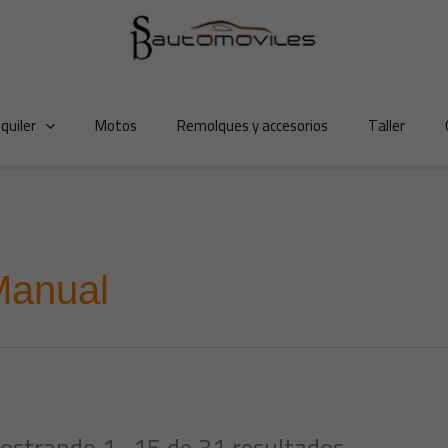
lquiler
Motos
Remolques y accesorios
Taller
Manual
ostrando 1–15 de 31 resultados