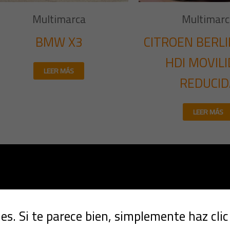
Multimarca
Multimarc
BMW X3
CITROEN BERLI
HDI MOVIL
LEER MÁS
REDUCID
LEER MÁS
s. Si te parece bien, simplemente haz cli