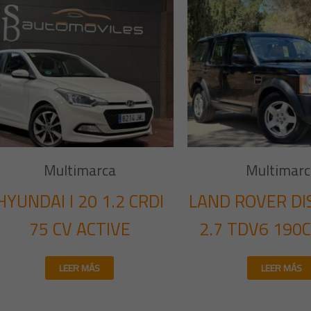
Multimarca
Multimarc
HYUNDAI I 20 1.2 CRDI
LAND ROVER DI
75 CV ACTIVE
2.7 TDV6 190
LEER MÁS
LEER MÁS