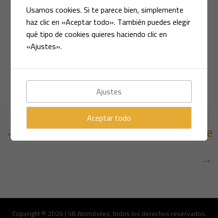
Usamos cookies. Si te parece bien, simplemente
haz clic en «Aceptar todo». También puedes elegir
BUICK PARK AVENUE AÑO
qué tipo de cookies quieres haciendo clic en
«Ajustes».
1992
/
Automóviles
,
Clásicos y Eventos
/ Por
Sáez Bravo
Automóviles
Ajustes
Aceptar todo
←
Entrada anterior
Entrada siguiente
→
Copyright © 2026 | SB Atomóviles, todos los derechos reservados.