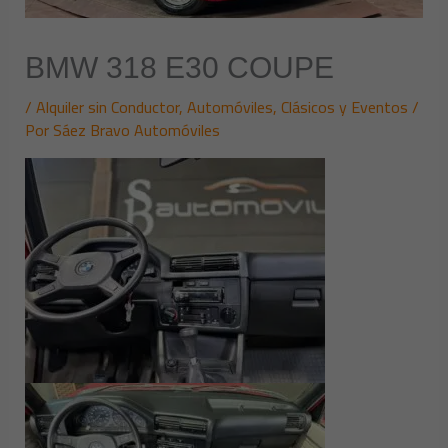
BMW 318 E30 COUPE
/
Alquiler sin Conductor
,
Automóviles
,
Clásicos y Eventos
/
Por
Sáez Bravo Automóviles